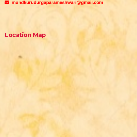
mundkurudurgaparameshwari@gmail.com
Location Map