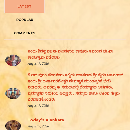
LATEST
POPULAR
COMMENTS
ಇಂದು ಶಿವಳ್ಳಿ ಭಜನಾ ಮಂಡಳಿಯ ಕಾವೂರು ಇವರಿಂದ ಭಜನಾ
ಕಾರ್ಯಕ್ರಮ ನಡೆಯಿತು
August 7, 2026
ಕೆ ಆರ್ ಪುರಂ ಬೆಂಗಳೂರು ಇಲ್ಲಿಯ ಶಾಸಕರಾದ ಶ್ರೀ ಬೈರತಿ ಬಸವರಾಜ್
ಇಂದು ಶ್ರೀ ದುರ್ಗಾಪರಮೇಶ್ವರಿ ದೇವಸ್ಥಾನ ಮುಂಡ್ಕೂರಿಗೆ ಭೇಟಿ
ನೀಡಿದರು. ಅವರನ್ನು ಈ ಸಮಯದಲ್ಲಿ ದೇವಸ್ಥಾನದ ಅರ್ಚಕರು,
ವ್ಯವಸ್ಥಾಪನ ಸಮಿತಿಯ ಅಧ್ಯಕ್ಷರು , ಸದಸ್ಯರು ಹಾಗೂ ಊರಿನ ಗಣ್ಯರು
ಬರಮಾಡಿಕೊಂಡರು
August 7, 2026
Today’s Alankara
August 7, 2026