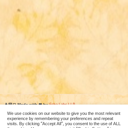
Esha Labs LLP
👨🏻‍💻 Made with
❤
by
We use cookies on our website to give you the most relevant
© Mundkur Sri
experience by remembering your preferences and repeat
visits. By clicking “Accept All”, you consent to the use of ALL