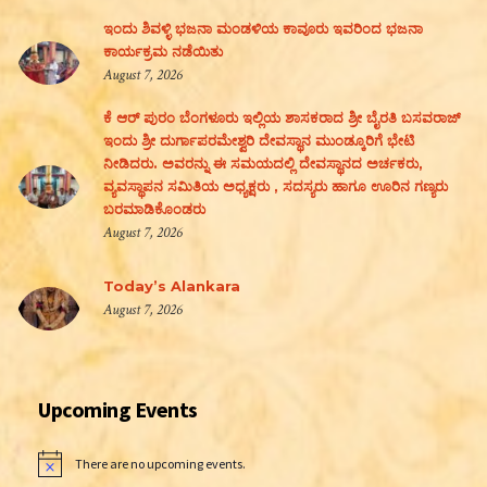
ಇಂದು ಶಿವಳ್ಳಿ ಭಜನಾ ಮಂಡಳಿಯ ಕಾವೂರು ಇವರಿಂದ ಭಜನಾ
ಕಾರ್ಯಕ್ರಮ ನಡೆಯಿತು
August 7, 2026
ಕೆ ಆರ್ ಪುರಂ ಬೆಂಗಳೂರು ಇಲ್ಲಿಯ ಶಾಸಕರಾದ ಶ್ರೀ ಬೈರತಿ ಬಸವರಾಜ್
ಇಂದು ಶ್ರೀ ದುರ್ಗಾಪರಮೇಶ್ವರಿ ದೇವಸ್ಥಾನ ಮುಂಡ್ಕೂರಿಗೆ ಭೇಟಿ
ನೀಡಿದರು. ಅವರನ್ನು ಈ ಸಮಯದಲ್ಲಿ ದೇವಸ್ಥಾನದ ಅರ್ಚಕರು,
ವ್ಯವಸ್ಥಾಪನ ಸಮಿತಿಯ ಅಧ್ಯಕ್ಷರು , ಸದಸ್ಯರು ಹಾಗೂ ಊರಿನ ಗಣ್ಯರು
ಬರಮಾಡಿಕೊಂಡರು
August 7, 2026
Today’s Alankara
August 7, 2026
Upcoming Events
There are no upcoming events.
Notice