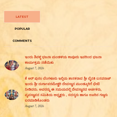
LATEST
POPULAR
COMMENTS
ಇಂದು ಶಿವಳ್ಳಿ ಭಜನಾ ಮಂಡಳಿಯ ಕಾವೂರು ಇವರಿಂದ ಭಜನಾ
ಕಾರ್ಯಕ್ರಮ ನಡೆಯಿತು
August 7, 2026
ಕೆ ಆರ್ ಪುರಂ ಬೆಂಗಳೂರು ಇಲ್ಲಿಯ ಶಾಸಕರಾದ ಶ್ರೀ ಬೈರತಿ ಬಸವರಾಜ್
ಇಂದು ಶ್ರೀ ದುರ್ಗಾಪರಮೇಶ್ವರಿ ದೇವಸ್ಥಾನ ಮುಂಡ್ಕೂರಿಗೆ ಭೇಟಿ
ನೀಡಿದರು. ಅವರನ್ನು ಈ ಸಮಯದಲ್ಲಿ ದೇವಸ್ಥಾನದ ಅರ್ಚಕರು,
ವ್ಯವಸ್ಥಾಪನ ಸಮಿತಿಯ ಅಧ್ಯಕ್ಷರು , ಸದಸ್ಯರು ಹಾಗೂ ಊರಿನ ಗಣ್ಯರು
ಬರಮಾಡಿಕೊಂಡರು
August 7, 2026