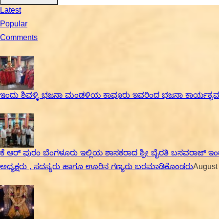
Latest
Popular
Comments
ಇಂದು ಶಿವಳ್ಳಿ ಭಜನಾ ಮಂಡಳಿಯ ಕಾವೂರು ಇವರಿಂದ ಭಜನಾ ಕಾರ್ಯಕ್ರ
ಕೆ ಆರ್ ಪುರಂ ಬೆಂಗಳೂರು ಇಲ್ಲಿಯ ಶಾಸಕರಾದ ಶ್ರೀ ಬೈರತಿ ಬಸವರಾಜ್ ಇಂ
ಅಧ್ಯಕ್ಷರು , ಸದಸ್ಯರು ಹಾಗೂ ಊರಿನ ಗಣ್ಯರು ಬರಮಾಡಿಕೊಂಡರು
August