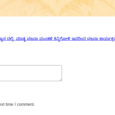
ಸ್ಥಾನ ದಲ್ಲಿ, ಮಾತೃ ಭಜನಾ ಮಂಡಳಿ ಕಿನ್ನಿಗೋಳಿ ಇವರಿಂದ ಭಜನಾ ಕಾರ್ಯಕ್
ext time I comment.