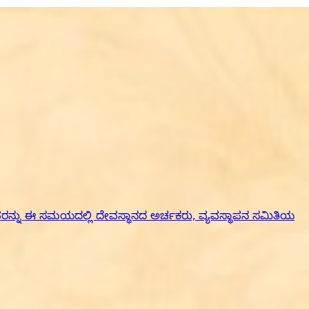
 ಅವರನ್ನು ಈ ಸಮಯದಲ್ಲಿ ದೇವಸ್ಥಾನದ ಅರ್ಚಕರು, ವ್ಯವಸ್ಥಾಪನ ಸಮಿತಿಯ