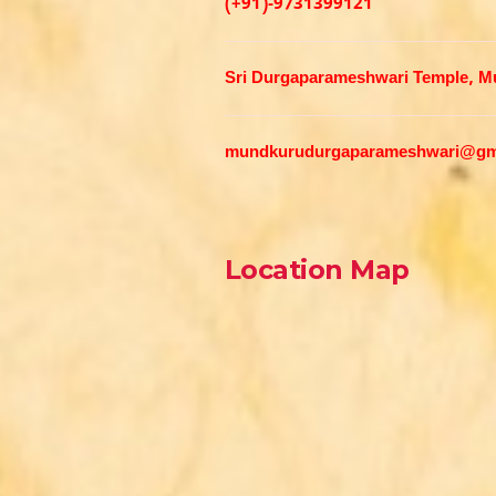
(+91)-9731399121
Sri Durgaparameshwari Temple, Mun
mundkurudurgaparameshwari@gm
Location Map