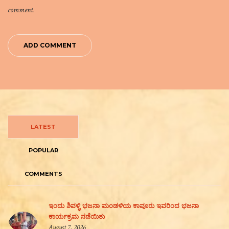
comment.
LATEST
POPULAR
COMMENTS
ಇಂದು ಶಿವಳ್ಳಿ ಭಜನಾ ಮಂಡಳಿಯ ಕಾವೂರು ಇವರಿಂದ ಭಜನಾ
ಕಾರ್ಯಕ್ರಮ ನಡೆಯಿತು
August 7, 2026