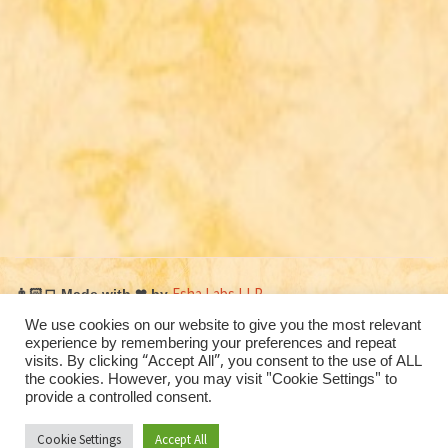
Esha Labs LLP
👨🏻‍💻 Made with
❤
by
We use cookies on our website to give you the most relevant
© Mundkur Sri
experience by remembering your preferences and repeat
visits. By clicking “Accept All”, you consent to the use of ALL
Durgaparameshwari Temple
the cookies. However, you may visit "Cookie Settings" to
provide a controlled consent.
2026
Cookie Settings
Accept All